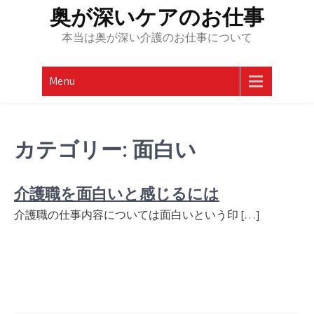
Skip
奥が深いケアのお仕事
to
本当は奥が深い介護のお仕事について
content
Menu
カテゴリー:
面白い
介護職を面白いと感じるには
介護職の仕事内容については面白いという印 […]